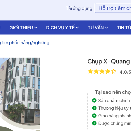
Hỗ trợ tiêm 
Tải ứng dụng
Ủ
GIỚI THIỆU
DỊCH VỤ Y TẾ
TƯ VẤN
TIN T
tim phổi thẳng/nghiêng
Chụp X-Quang 
4.0
/
5
Tại sao nên ch
Sản phẩm chính 
Thương hiệu uy t
Giao hàng nhan
Được chứng minh