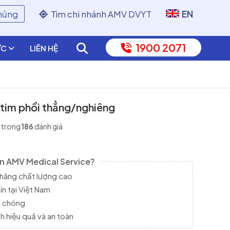
chủng
Tìm chi nhánh AMV DVYT
EN
1900 2071
ỨC
LIÊN HỆ
tim phổi thẳng/nghiêng
trong
186
đánh giá
ọn AMV Medical Service?
hãng chất lượng cao
ín tại Việt Nam
h chóng
 hiệu quả và an toàn