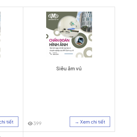
Siêu âm vú
hi tiết
→ Xem chi tiết
399