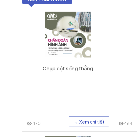
Chụp cột sống thẳng
→ Xem chi tiết
470
464