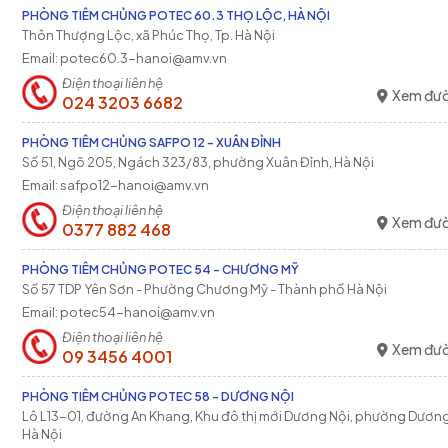
PHÒNG TIÊM CHỦNG POTEC 60.3 THỌ LỘC, HÀ NỘI
Thôn Thượng Lộc, xã Phúc Thọ, Tp. Hà Nội
Email: potec60.3-hanoi@amv.vn
Điện thoại liên hệ
Xem đườ
024 3203 6682
PHÒNG TIÊM CHỦNG SAFPO 12 - XUÂN ĐỈNH
Số 51, Ngõ 205, Ngách 323/83, phường Xuân Đỉnh, Hà Nội
Email: safpo12-hanoi@amv.vn
Điện thoại liên hệ
Xem đườ
0377 882 468
PHÒNG TIÊM CHỦNG POTEC 54 - CHƯƠNG MỸ
Số 57 TDP Yên Sơn - Phường Chương Mỹ - Thành phố Hà Nội
Email: potec54-hanoi@amv.vn
Điện thoại liên hệ
Xem đườ
09 3456 4001
PHÒNG TIÊM CHỦNG POTEC 58 - DƯƠNG NỘI
Lô L13-01, đường An Khang, Khu đô thị mới Dương Nội, phường Dương
Hà Nội