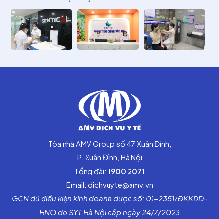
Tòa nhà AMV Group số 47 Xuân Đỉnh,
P. Xuân Đỉnh, Hà Nội
Tổng đài:
1900 2071
Email: dichvuyte@amv.vn
GCN đủ điều kiện kinh doanh dược số: 01-2351/ĐKKDD-
HNO do SYT Hà Nội cấp ngày 24/7/2023