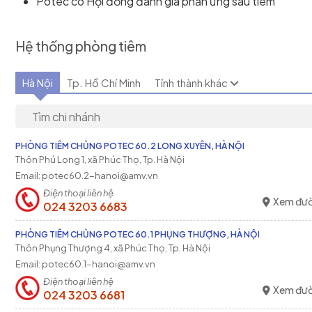
Potec có Hội đồng đánh giá phản ứng sau tiêm
Hệ thống phòng tiêm
Hà Nội
Tp. Hồ Chí Minh
Tỉnh thành khác
PHÒNG TIÊM CHỦNG POTEC 60.2 LONG XUYÊN, HÀ NỘI
Thôn Phú Long 1, xã Phúc Thọ, Tp. Hà Nội
Email: potec60.2-hanoi@amv.vn
Điện thoại liên hệ
Xem đườ
024 3203 6683
PHÒNG TIÊM CHỦNG POTEC 60.1 PHỤNG THƯỢNG, HÀ NỘI
Thôn Phụng Thượng 4, xã Phúc Thọ, Tp. Hà Nội
Email: potec60.1-hanoi@amv.vn
Điện thoại liên hệ
Xem đườ
024 3203 6681