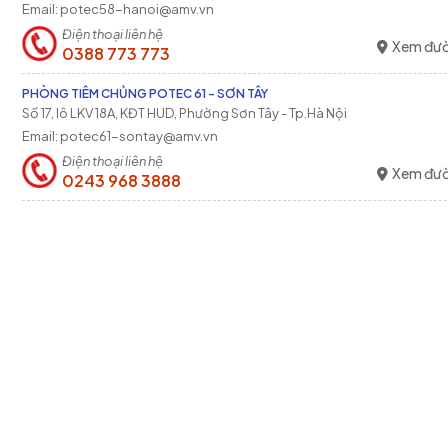
Email: potec58-hanoi@amv.vn
Điện thoại liên hệ
Xem đườ
0388 773 773
PHÒNG TIÊM CHỦNG POTEC 61 - SƠN TÂY
Số 17, lô LKV 18A, KĐT HUD, Phường Sơn Tây - Tp.Hà Nội
Email: potec61-sontay@amv.vn
Điện thoại liên hệ
Xem đườ
0243 968 3888