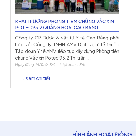
KHAI TRƯƠNG PHÒNG TIÊM CHỦNG VẮC XIN
POTEC 95.2 QUẢNG HÒA, CAO BẰNG
Công ty CP Dược & vật tư Y tế Cao Bằng phối
hợp với Công ty TNHH AMV Dịch vụ Y tế thuộc
Tập đoàn Y tế AMV tiếp tục xây dựng Phòng tiên
chủng Vắc xin Potec 95.2 Thị trấn ...
Ngày đăng: 14/10/2024 - Lượt xem: 1095
→ Xem chi tiết
HÌNH ẢNH HOẠT ĐỘNG