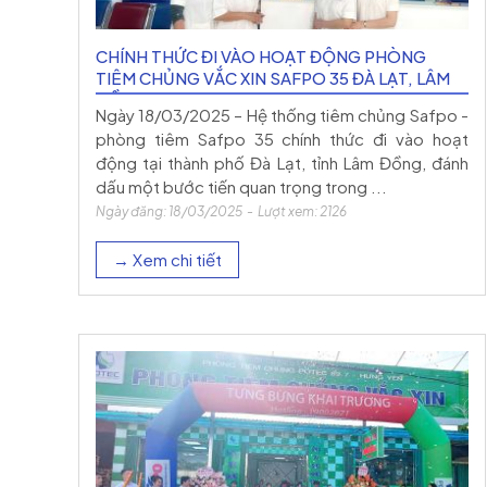
CHÍNH THỨC ĐI VÀO HOẠT ĐỘNG PHÒNG
TIÊM CHỦNG VẮC XIN SAFPO 35 ĐÀ LẠT, LÂM
ĐỒNG
Ngày 18/03/2025 – Hệ thống tiêm chủng Safpo -
phòng tiêm Safpo 35 chính thức đi vào hoạt
động tại thành phố Đà Lạt, tỉnh Lâm Đồng, đánh
dấu một bước tiến quan trọng trong ...
Ngày đăng: 18/03/2025 - Lượt xem: 2126
→ Xem chi tiết