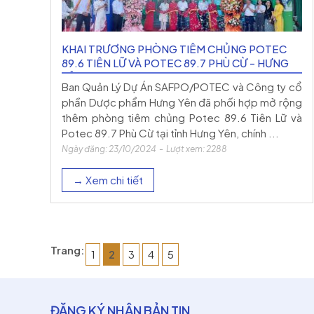
KHAI TRƯƠNG PHÒNG TIÊM CHỦNG POTEC
89.6 TIÊN LỮ VÀ POTEC 89.7 PHÙ CỪ - HƯNG
YÊN
Ban Quản Lý Dự Án SAFPO/POTEC và Công ty cổ
phần Dược phẩm Hưng Yên đã phối hợp mở rộng
thêm phòng tiêm chủng Potec 89.6 Tiên Lữ và
Potec 89.7 Phù Cừ tại tỉnh Hưng Yên, chính ...
Ngày đăng: 23/10/2024 - Lượt xem: 2288
→ Xem chi tiết
Trang:
1
2
3
4
5
ĐĂNG KÝ NHẬN BẢN TIN