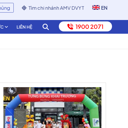
chủng
Tìm chi nhánh AMV DVYT
EN
1900 2071
ỨC
LIÊN HỆ