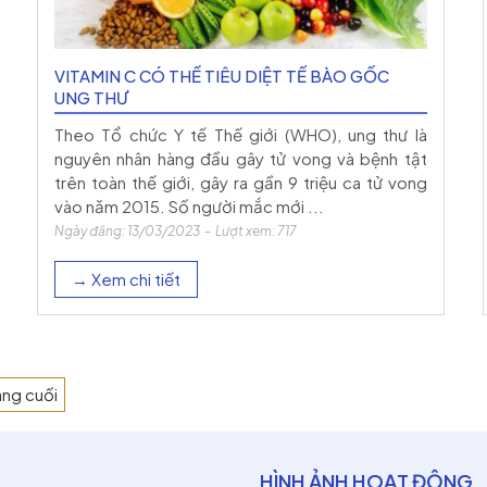
VITAMIN C CÓ THỂ TIÊU DIỆT TẾ BÀO GỐC
UNG THƯ
Theo Tổ chức Y tế Thế giới (WHO), ung thư là
nguyên nhân hàng đầu gây tử vong và bệnh tật
trên toàn thế giới, gây ra gần 9 triệu ca tử vong
vào năm 2015. Số người mắc mới ...
Ngày đăng: 13/03/2023 - Lượt xem: 717
→ Xem chi tiết
ang cuối
HÌNH ẢNH HOẠT ĐỘNG