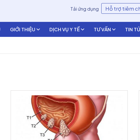
Hỗ trợ tiêm 
Tải ứng dụng
Ủ
GIỚI THIỆU
DỊCH VỤ Y TẾ
TƯ VẤN
TIN T