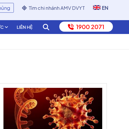
chủng
Tìm chi nhánh AMV DVYT
EN
1900 2071
ỨC
LIÊN HỆ