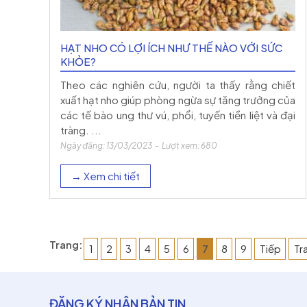
HẠT NHO CÓ LỢI ÍCH NHƯ THẾ NÀO VỚI SỨC
KHỎE?
Theo các nghiên cứu, người ta thấy rằng chiết
xuất hạt nho giúp phòng ngừa sự tăng trưởng của
các tế bào ung thư vú, phổi, tuyến tiền liệt và đại
tràng. ...
Ngày đăng: 13/03/2023 - Lượt xem: 680
→ Xem chi tiết
Trang:
1
2
3
4
5
6
7
8
9
Tiếp
Tr
ĐĂNG KÝ NHẬN BẢN TIN