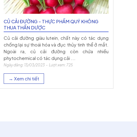
CỦ CẢI ĐƯỜNG - THỰC PHẨM QUÝ KHÔNG
THUA THẦN DƯỢC
Củ cải đường giàu lutein, chất này có tác dụng
chống lại sự thoái hóa và đục thủy tinh thể ở mắt.
Ngoài ra, củ cải đường còn chứa nhiều
phytochemical có tác dụng cải ...
Ngày đăng: 13/03/2023 - Lượt xem: 725
→ Xem chi tiết