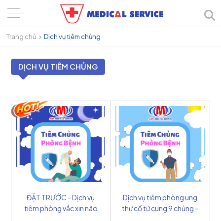
Trang chủ
Dịch vụ tiêm chủng
DỊCH VỤ TIÊM CHỦNG
ĐẶT TRƯỚC - Dịch vụ
Dịch vụ tiêm phòng ung
tiêm phòng vắc xin não
thư cổ tử cung 9 chủng -
mô cầu nhóm B đa
Mỹ