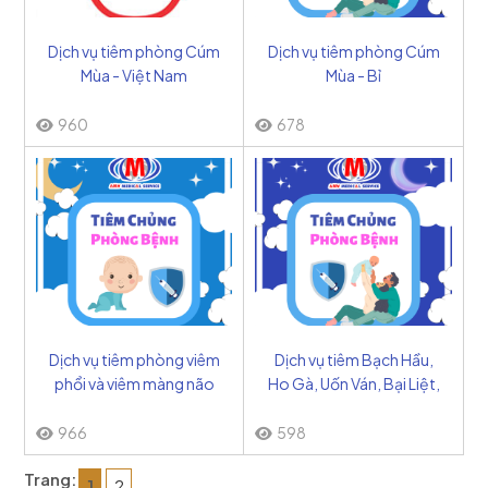
Dịch vụ tiêm phòng Cúm
Dịch vụ tiêm phòng Cúm
Mùa - Việt Nam
Mùa - Bỉ
960
678
Dịch vụ tiêm phòng viêm
Dịch vụ tiêm Bạch Hầu,
phổi và viêm màng não
Ho Gà, Uốn Ván, Bại Liệt,
mủ do HIB - Cuba
HIB, VGB (6in1) - Bỉ
966
598
Trang:
1
2