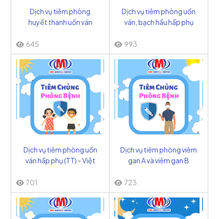
Dịch vụ tiêm phòng
Dịch vụ tiêm phòng uốn
huyết thanh uốn ván
ván, bạch hầu hấp phụ
(SAT) - Việt Nam
(Td) - Việt Nam
645
993
Dịch vụ tiêm phòng uốn
Dịch vụ tiêm phòng viêm
ván hấp phụ (TT) - Việt
gan A và viêm gan B
Nam
(2in1) - Bỉ
701
723