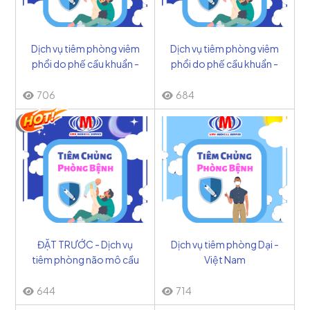
Dịch vụ tiêm phòng viêm
Dịch vụ tiêm phòng viêm
phổi do phế cầu khuẩn -
phổi do phế cầu khuẩn -
Mỹ
Bỉ
706
684
ĐẶT TRƯỚC - Dịch vụ
Dịch vụ tiêm phòng Dại -
tiêm phòng não mô cầu
Việt Nam
tuýp B và C - Cuba
644
714