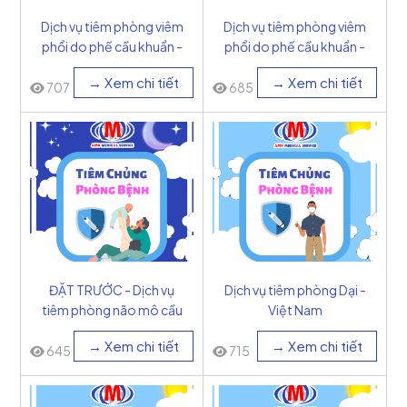
Dịch vụ tiêm phòng viêm
Dịch vụ tiêm phòng viêm
phổi do phế cầu khuẩn -
phổi do phế cầu khuẩn -
Mỹ
Bỉ
→ Xem chi tiết
→ Xem chi tiết
707
685
ĐẶT TRƯỚC - Dịch vụ
Dịch vụ tiêm phòng Dại -
tiêm phòng não mô cầu
Việt Nam
tuýp B và C - Cuba
→ Xem chi tiết
→ Xem chi tiết
645
715