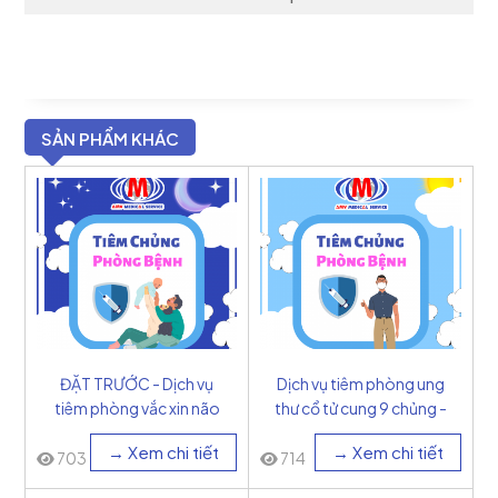
SẢN PHẨM KHÁC
ĐẶT TRƯỚC - Dịch vụ
Dịch vụ tiêm phòng ung
tiêm phòng vắc xin não
thư cổ tử cung 9 chủng -
mô cầu nhóm B đa
Mỹ
→ Xem chi tiết
→ Xem chi tiết
thành phần - Bexsero
703
714