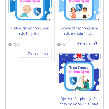
Dịch vụ tiêm phòng viêm
Dịch vụ tiêm phòng viêm
não Nhật Bản
não mô cầu 4 tuýp
(3ug/0.5ml) - Ấn Độ
A,C,Y,W - Mỹ
→ Xem chi tiết
1068
724
→ Xem chi tiết
Dịch vụ tiêm phòng tiêu
chảy do Rota Virus - Việt