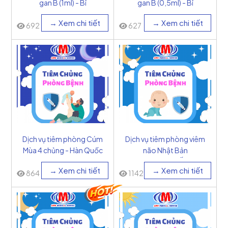
gan B (1ml) - Bỉ
gan B (0,5ml) - Bỉ
→ Xem chi tiết
→ Xem chi tiết
692
627
Dịch vụ tiêm phòng Cúm
Dịch vụ tiêm phòng viêm
Mùa 4 chủng - Hàn Quốc
não Nhật Bản
(6ug/0.5ml) - Ấn Độ
→ Xem chi tiết
→ Xem chi tiết
864
1142