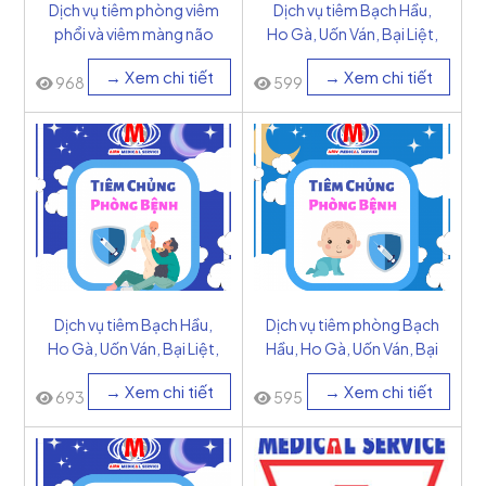
Dịch vụ tiêm phòng viêm
Dịch vụ tiêm Bạch Hầu,
phổi và viêm màng não
Ho Gà, Uốn Ván, Bại Liệt,
mủ do HIB - Cuba
HIB, VGB (6in1) - Bỉ
→ Xem chi tiết
→ Xem chi tiết
968
599
Dịch vụ tiêm Bạch Hầu,
Dịch vụ tiêm phòng Bạch
Ho Gà, Uốn Ván, Bại Liệt,
Hầu, Ho Gà, Uốn Ván, Bại
HIB, VGB (6in1) - Pháp
Liệt, HIB (5in1) - Bỉ
→ Xem chi tiết
→ Xem chi tiết
693
595