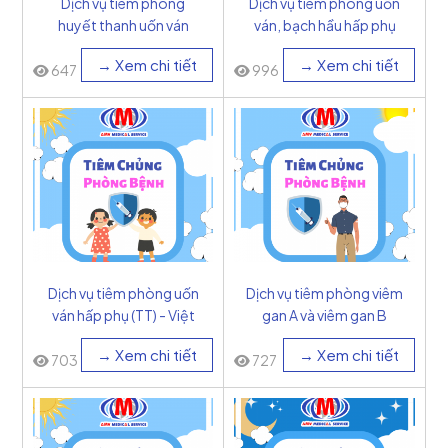
Dịch vụ tiêm phòng
Dịch vụ tiêm phòng uốn
huyết thanh uốn ván
ván, bạch hầu hấp phụ
(SAT) - Việt Nam
(Td) - Việt Nam
→ Xem chi tiết
→ Xem chi tiết
647
996
Dịch vụ tiêm phòng uốn
Dịch vụ tiêm phòng viêm
ván hấp phụ (TT) - Việt
gan A và viêm gan B
Nam
(2in1) - Bỉ
→ Xem chi tiết
→ Xem chi tiết
703
727