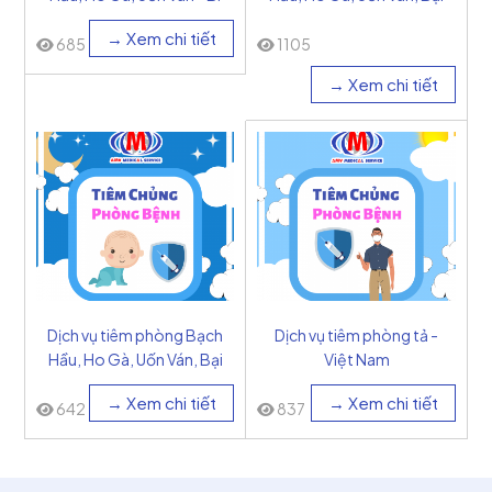
Liệt (4in1) - Pháp
→ Xem chi tiết
685
1105
→ Xem chi tiết
Dịch vụ tiêm phòng Bạch
Dịch vụ tiêm phòng tả -
Hầu, Ho Gà, Uốn Ván, Bại
Việt Nam
Liệt, HIB (5in1) - Pháp
→ Xem chi tiết
→ Xem chi tiết
642
837