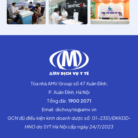
Tòa nhà AMV Group số 47 Xuân Đỉnh,
P. Xuân Đỉnh, Hà Nội
Tổng đài:
1900 2071
Email: dichvuyte@amv.vn
GCN đủ điều kiện kinh doanh dược số: 01-2351/ĐKKDD-
HNO do SYT Hà Nội cấp ngày 24/7/2023