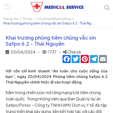
Trang chủ
Tin tức
Cơ sở mới khai trương
Khai trương phòng tiêm chủng vắc xin Safpo 6.2 - Thái Ng ...
Khai trương phòng tiêm chủng vắc xin
Safpo 6.2 - Thái Nguyên
20/04/2024
-
1737
-
Chia sẻ
Facebook
Twitter
Pinterest
Telegra
Ema
Với tôn chỉ kinh doanh “An toàn cho cuộc sống của
bạn”, ngày 20/04/2024 Phòng tiêm chủng Safpo 6.2
Thái Nguyên chính thức đi vào hoạt động.
Nằm trong chiến lược mở rộng mạng lưới tiêm chủng
toàn quốc. Trong những năm qua Ban Quản lý dự án
Safpo/Potec - Công ty TNHH AMV Dịch vụ Y tế đã tập
trung triển khai xây dựng, liên kết hợp tác với các đối