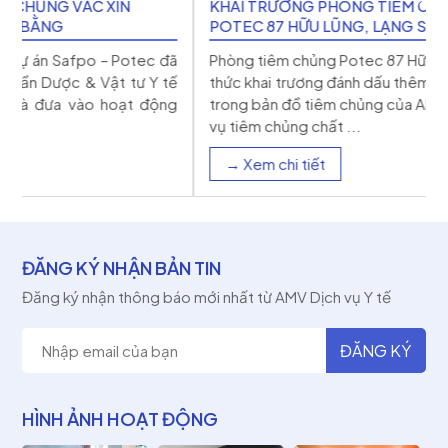
KHAI TRƯƠNG PHÒNG TIÊM CHỦNG VẮC XIN
POTEC 87 HỮU LŨNG, LẠNG SƠN
ã
Phòng tiêm chủng Potec 87 Hữu Lũng, Lạng Sơn chính
ế
thức khai trương đánh dấu thêm 1 cột mốc quan trọng
g
trong bản đồ tiêm chủng của AMV góp phần đưa dịch
vụ tiêm chủng chất ...
→ Xem chi tiết
ĐĂNG KÝ NHẬN BẢN TIN
Đăng ký nhận thông báo mới nhất từ AMV Dịch vụ Y tế
HÌNH ẢNH HOẠT ĐỘNG