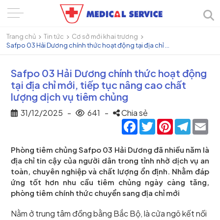
Trang chủ
Tin tức
Cơ sở mới khai trương
Safpo 03 Hải Dương chính thức hoạt động tại địa chỉ ...
Safpo 03 Hải Dương chính thức hoạt động
tại địa chỉ mới, tiếp tục nâng cao chất
lượng dịch vụ tiêm chủng
31/12/2025
-
641
-
Chia sẻ
Facebook
Twitter
Pinterest
Telegra
Ema
Phòng tiêm chủng Safpo 03 Hải Dương đã nhiều năm là
địa chỉ tin cậy của người dân trong tỉnh nhờ dịch vụ an
toàn, chuyên nghiệp và chất lượng ổn định. Nhằm đáp
ứng tốt hơn nhu cầu tiêm chủng ngày càng tăng,
phòng tiêm chính thức chuyển sang địa chỉ mới
Nằm ở trung tâm đồng bằng Bắc Bộ, là cửa ngõ kết nối