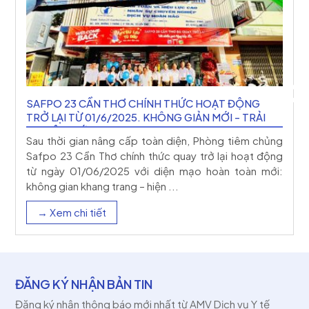
SAFPO 23 CẦN THƠ CHÍNH THỨC HOẠT ĐỘNG
TRỞ LẠI TỪ 01/6/2025. KHÔNG GIẢN MỚI - TRẢI
NGHIỆM MỚI
h
Sau thời gian nâng cấp toàn diện, Phòng tiêm chủng
g
Safpo 23 Cần Thơ chính thức quay trở lại hoạt động
h
từ ngày 01/06/2025 với diện mạo hoàn toàn mới:
không gian khang trang – hiện ...
→ Xem chi tiết
ĐĂNG KÝ NHẬN BẢN TIN
Đăng ký nhận thông báo mới nhất từ AMV Dịch vụ Y tế