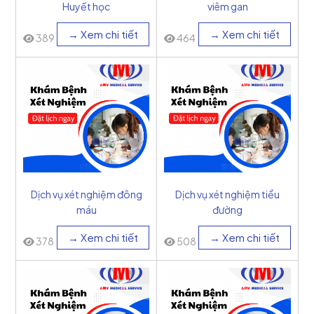
Huyết học
viêm gan
→ Xem chi tiết
→ Xem chi tiết
389
464
Dịch vụ xét nghiệm đông
Dịch vụ xét nghiệm tiểu
máu
đường
→ Xem chi tiết
→ Xem chi tiết
378
508