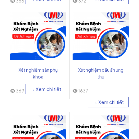
386
372
Xét nghiệm sản phụ
Xét nghiệm dấu ấn ung
khoa
thư
→ Xem chi tiết
369
1637
→ Xem chi tiết