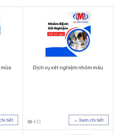
m mùa
Dịch vụ xét nghiệm nhóm máu
hi tiết
→ Xem chi tiết
433