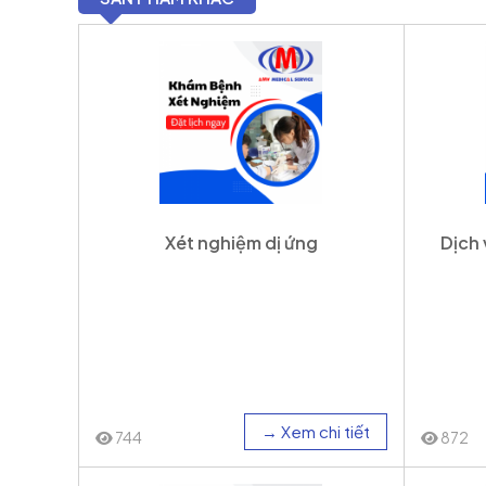
Xét nghiệm dị ứng
Dịch 
→ Xem chi tiết
744
872