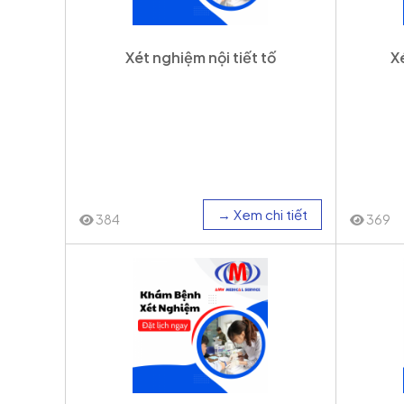
Xét nghiệm nội tiết tố
X
→ Xem chi tiết
384
369