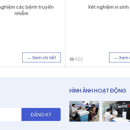
nghiệm các bệnh truyền
Xét nghiệm vi sinh
nhiễm
→ Xem chi tiết
→ Xem c
420
HÌNH ẢNH HOẠT ĐỘNG