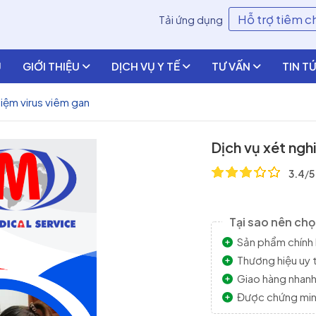
Hỗ trợ tiêm 
Tải ứng dụng
Ủ
GIỚI THIỆU
DỊCH VỤ Y TẾ
TƯ VẤN
TIN T
hiệm virus viêm gan
Dịch vụ xét ngh
3.4
/
5
Tại sao nên ch
Sản phẩm chính 
Thương hiệu uy t
Giao hàng nhan
Được chứng minh