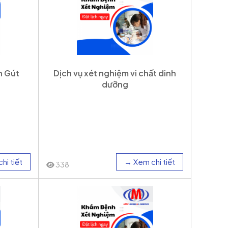
h Gút
Dịch vụ xét nghiệm vi chất dinh
dưỡng
hi tiết
→ Xem chi tiết
338