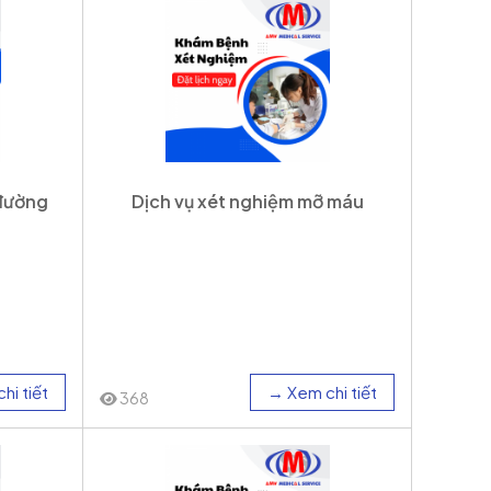
 đường
Dịch vụ xét nghiệm mỡ máu
hi tiết
→ Xem chi tiết
368