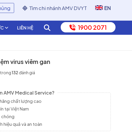
chủng
Tìm chi nhánh AMV DVYT
EN
1900 2071
ỨC
LIÊN HỆ
iệm virus viêm gan
trong
132
đánh giá
ọn AMV Medical Service?
hãng chất lượng cao
ín tại Việt Nam
h chóng
 hiệu quả và an toàn