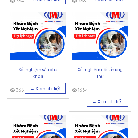
384
368
Xét nghiệm sản phụ
Xét nghiệm dấu ấn ung
khoa
thư
→ Xem chi tiết
366
1634
→ Xem chi tiết