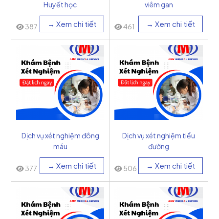
Huyết học
viêm gan
→ Xem chi tiết
→ Xem chi tiết
387
461
Dịch vụ xét nghiệm đông
Dịch vụ xét nghiệm tiểu
máu
đường
→ Xem chi tiết
→ Xem chi tiết
377
506