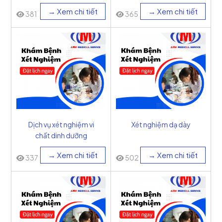
→ Xem chi tiết
→ Xem chi tiết
381
365
Dịch vụ xét nghiệm vi
Xét nghiệm dạ dày
chất dinh dưỡng
→ Xem chi tiết
→ Xem chi tiết
337
502