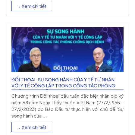
→ Xem chi tiết
ĐỐI THOẠI: SỰ SONG HÀNH CỦA Y TẾ TƯ NHÂN
VỚI Y TẾ CÔNG LẬP TRONG CÔNG TÁC PHÒNG
CHỐNG DỊCH BỆNH
Chương trình Đối thoại đầu tuần đặc biệt nhân dịp kỷ
niệm 68 năm Ngày Thầy thuốc Việt Nam (27/2/1955 –
27/2/2023) do Báo Đầu tư thực hiện với chủ đề "Sự
song hành của ...
→ Xem chi tiết