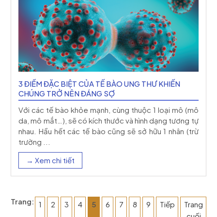
3 ĐIỂM ĐẶC BIỆT CỦA TẾ BÀO UNG THƯ KHIẾN
CHÚNG TRỞ NÊN ĐÁNG SỢ
Với các tế bào khỏe mạnh, cùng thuộc 1 loại mô (mô
da, mô mắt…), sẽ có kích thước và hình dạng tương tự
nhau. Hầu hết các tế bào cũng sẽ sở hữu 1 nhân (trừ
trường ...
→ Xem chi tiết
Trang:
1
2
3
4
5
6
7
8
9
Tiếp
Trang
cuối