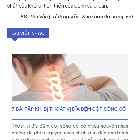
phát của khối u, tiến triển của bệnh và di căn.
BS. Thu Vân (Trích nguồn : Suckhoedoisong.vn)
BÀI VIẾT KHÁC
7 BÀI TẬP KHI BỊ THOÁT VỊ ĐĨA ĐỆM CỘT SỐNG CỔ
h
Thoát vị đĩa đệm cột sống cổ có nhiều nguyên nhân
n
nhưng đa phần nguyên nhân chính dẫn đến căn bệnh
ố
này là do quá trình lão hóa của cơ thể. Tập luyện đóng