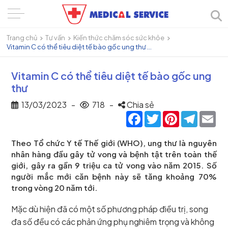
Trang chủ
Tư vấn
Kiến thức chăm sóc sức khỏe
Vitamin C có thể tiêu diệt tế bào gốc ung thư ...
Vitamin C có thể tiêu diệt tế bào gốc ung
thư
13/03/2023
-
718
-
Chia sẻ
Facebook
Twitter
Pinterest
Telegra
Ema
Theo Tổ chức Y tế Thế giới (WHO), ung thư là nguyên
nhân hàng đầu gây tử vong và bệnh tật trên toàn thế
giới, gây ra gần 9 triệu ca tử vong vào năm 2015. Số
người mắc mới căn bệnh này sẽ tăng khoảng 70%
trong vòng 20 năm tới.
Mặc dù hiện đã có một số phương pháp điều trị, song
đa số đều có các phản ứng phụ nghiêm trọng và không